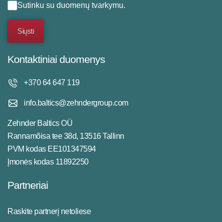
Sutinku su
duomenų tvarkymu
.
Kontaktiniai duomenys
+370 64 647 119
info.baltics@zehndergroup.com
Zehnder Baltics OÜ
Rannamõisa tee 38d, 13516 Tallinn
PVM kodas EE101347594
Įmonės kodas 11892250
Partneriai
Raskite partnerį netoliese