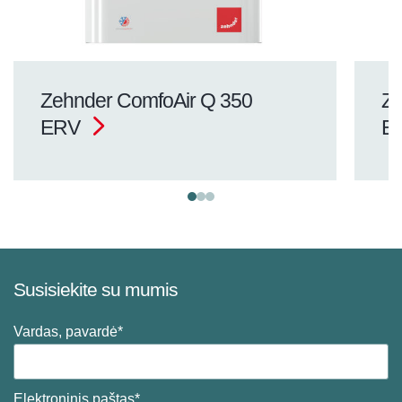
Zehnder ComfoAir Q 350
Ze
ERV
E
Susisiekite su mumis
Vardas, pavardė*
Elektroninis paštas*