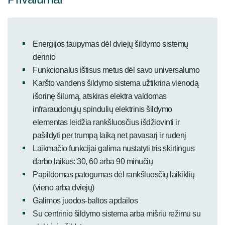
Energijos taupymas dėl dviejų šildymo sistemų
derinio
Funkcionalus ištisus metus dėl savo universalumo
Karšto vandens šildymo sistema užtikrina vienodą
išorinę šilumą, atskiras elektra valdomas
infraraudonųjų spindulių elektrinis šildymo
elementas leidžia rankšluosčius išdžiovinti ir
pašildyti per trumpą laiką net pavasarį ir rudenį
Laikmačio funkcijai galima nustatyti tris skirtingus
darbo laikus: 30, 60 arba 90 minučių
Papildomas patogumas dėl rankšluosčių laikiklių
(vieno arba dviejų)
Galimos juodos-baltos apdailos
Su centrinio šildymo sistema arba mišriu režimu su