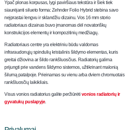
Ypač plonas korpusas, lygi paviršiaus tekstūra ir šiek tiek
siaurėjanti silueto forma: Zehnder Folio Hybrid stebina savo
neįprastai lengvu ir sklandžiu dizainu. Vos 16 mm storio
radiatoriaus dizainas buvo įmanomas dėl novatoriškų
konstrukcijos elementų ir kompozitinių medžiagų.
Radiatoriaus centre yra elektriniu būdu valdomas
infraraudonųjų spindulių kristalinis šildymo elementas, kuris
greitai džiovina ar šildo rankšluosčius. Radiatorių galima
prijungti prie vandens šildymo sistemos, užtikrinant malonią
šilumą patalpoje. Prieinamas su vienu arba dviem chromuotais
rankšluosčių laikikliais.
Visus vonios radiatorius galite peržiūrėti
vonios radiatorių ir
gyvatukų puslapyje
.
Privalumai