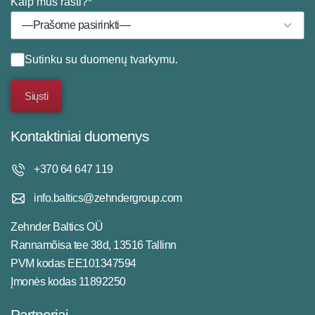
Kaip mus rasti?*
Sutinku su
duomenų tvarkymu
.
Kontaktiniai duomenys
+370 64 647 119
info.baltics@zehndergroup.com
Zehnder Baltics OÜ
Rannamõisa tee 38d, 13516 Tallinn
PVM kodas EE101347594
Įmonės kodas 11892250
Partneriai