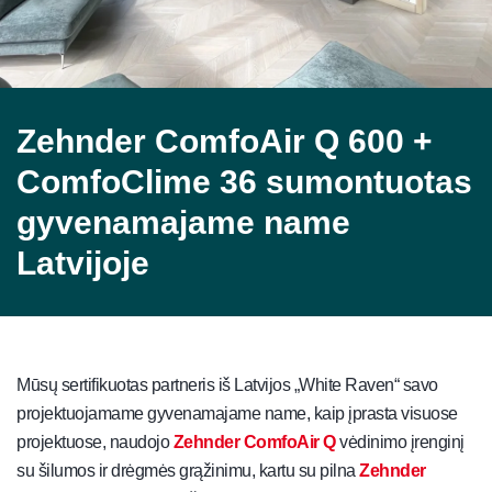
Zehnder ComfoAir Q 600 +
ComfoClime 36 sumontuotas
gyvenamajame name
Latvijoje
Mūsų sertifikuotas partneris iš Latvijos „White Raven“ savo
projektuojamame gyvenamajame name, kaip įprasta visuose
projektuose, naudojo
Zehnder ComfoAir Q
vėdinimo įrenginį
su šilumos ir drėgmės grąžinimu, kartu su pilna
Zehnder