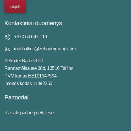
Kontaktiniai duomenys
+370 64 647 119
info.baltics@zehndergroup.com
Zehnder Baltics OÜ
Rannamõisa tee 38d, 13516 Tallinn
PVM kodas EE101347594
Įmonės kodas 11892250
Partneriai
Raskite partnerį netoliese