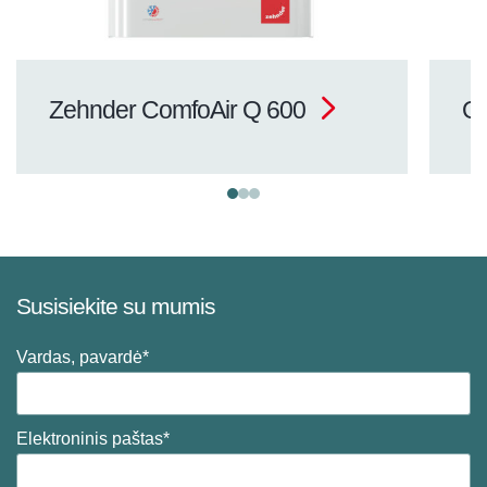
Zehnder ComfoAir Q 600
Or
Susisiekite su mumis
Vardas, pavardė*
Elektroninis paštas*