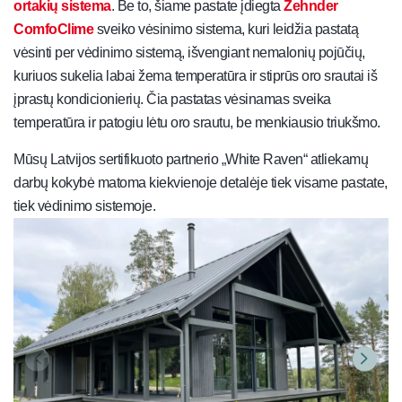
ortakių sistema
. Be to, šiame pastate įdiegta
Zehnder
ComfoClime
sveiko vėsinimo sistema, kuri leidžia pastatą
vėsinti per vėdinimo sistemą, išvengiant nemalonių pojūčių,
kuriuos sukelia labai žema temperatūra ir stiprūs oro srautai iš
įprastų kondicionierių. Čia pastatas vėsinamas sveika
temperatūra ir patogiu lėtu oro srautu, be menkiausio triukšmo.
Mūsų Latvijos sertifikuoto partnerio „White Raven“ atliekamų
darbų kokybė matoma kiekvienoje detalėje tiek visame pastate,
tiek vėdinimo sistemoje.