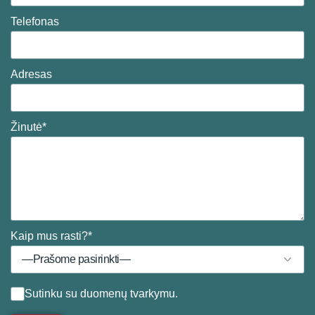
Telefonas
Adresas
Žinutė*
Kaip mus rasti?*
Sutinku su
duomenų tvarkymu
.